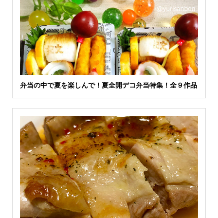
弁当の中で夏を楽しんで！夏全開デコ弁当特集！全９作品