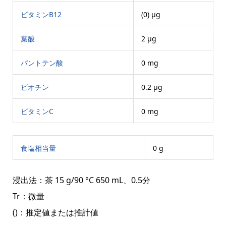
ビタミンB12
(0) μg
葉酸
2 μg
パントテン酸
0 mg
ビオチン
0.2 μg
ビタミンC
0 mg
食塩相当量
0 g
浸出法：茶 15 g/90 °C 650 mL、0.5分
Tr：微量
()：推定値または推計値