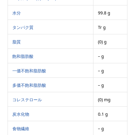
水分
99.8 g
タンパク質
Tr g
脂質
(0) g
飽和脂肪酸
– g
一価不飽和脂肪酸
– g
多価不飽和脂肪酸
– g
コレステロール
(0) mg
炭水化物
0.1 g
食物繊維
– g