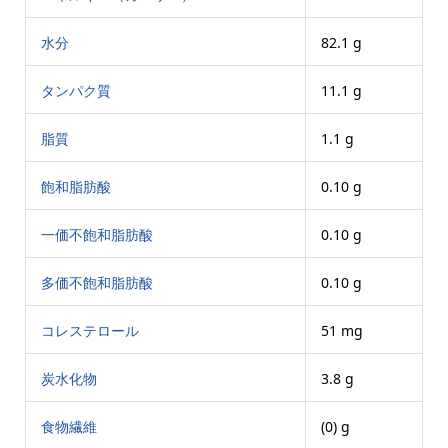
水分
82.1 g
タンパク質
11.1 g
脂質
1.1 g
飽和脂肪酸
0.10 g
一価不飽和脂肪酸
0.10 g
多価不飽和脂肪酸
0.10 g
コレステロール
51 mg
炭水化物
3.8 g
食物繊維
(0) g