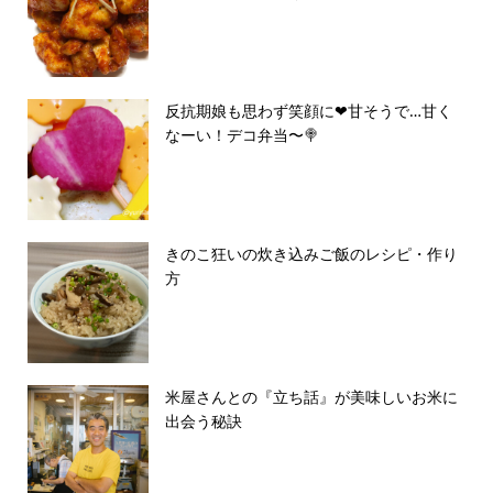
反抗期娘も思わず笑顔に❤︎甘そうで…甘く
なーい！デコ弁当〜🍭
きのこ狂いの炊き込みご飯のレシピ・作り
方
米屋さんとの『立ち話』が美味しいお米に
出会う秘訣