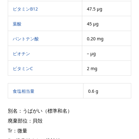
ビタミンB12
47.5 μg
葉酸
45 μg
パントテン酸
0.20 mg
ビオチン
– μg
ビタミンC
2 mg
食塩相当量
0.6 g
別名：うばがい（標準和名）
廃棄部位：貝殻
Tr：微量