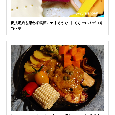
反抗期娘も思わず笑顔に❤︎甘そうで…甘くなーい！デコ弁
当〜🍭