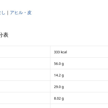
なし
｜
アヒル・皮
分表
333 kcal
56.0 g
14.2 g
29.0 g
8.02 g