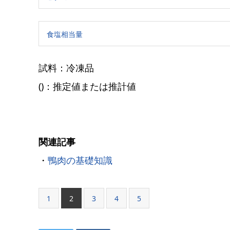
食塩相当量
試料：冷凍品
()：推定値または推計値
関連記事
・
鴨肉の基礎知識
1
2
3
4
5