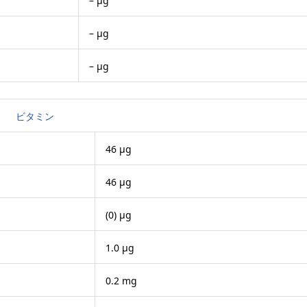
– μg
– μg
– μg
ビタミン
46 μg
46 μg
(0) μg
1.0 μg
0.2 mg