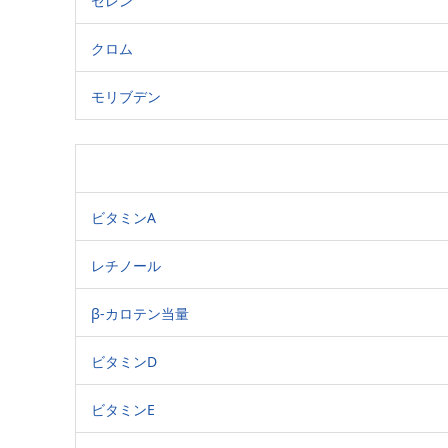
セレン
クロム
モリブデン
ビタミンA
レチノール
β-カロテン当量
ビタミンD
ビタミンE