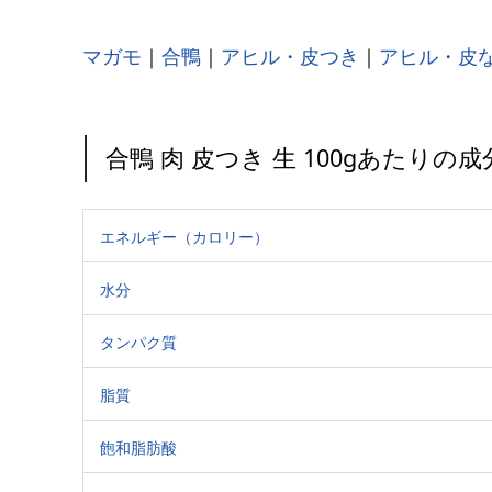
マガモ
｜
合鴨
｜
アヒル・皮つき
｜
アヒル・皮
合鴨 肉 皮つき 生 100gあたりの成
エネルギー（カロリー）
水分
タンパク質
脂質
飽和脂肪酸