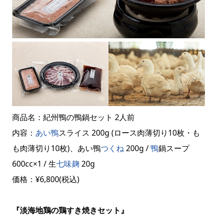
商品名：紀州鴨の鴨鍋セット 2人前
内容：
あい鴨
スライス 200g (ロース肉薄切り10枚・も
も肉薄切り10枚)、あい鴨
つくね
200g /
鴨
鍋スープ
600cc×1 / 生
七味麹
20g
価格：¥6,800(税込)
『淡海地鶏の鶏すき焼きセット』