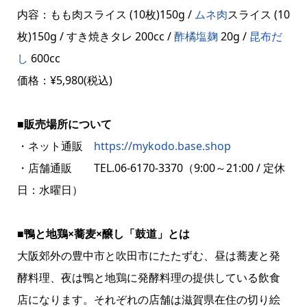
内容：もも肉スライス (10枚)150g /
ムネ肉
スライス (10
枚)150g / すき焼きタレ 200cc /
酢橘
塩麹
20g /
昆布だ
し
600cc
価格：¥5,980(税込)
■販売場所について
・ネット通販
https://mykodo.base.shop
・店舗通販 TEL.06-6170-3370（9:00～21:00 / 定休
日：水曜日）
■鴨と地鶏×蕎麦×醸し「鼓道」とは
大阪郊外の豊中市と吹田市にたたずむ、昼は蕎麦と発
酵料理、夜は鴨と地鶏に発酵料理の提供している飲食
店になります。それぞれの店舗は滋賀県在住の切り絵