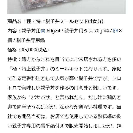
商品名：極・特上親子丼ミールセット(4食分)
内容：親子丼用
肉
60g×4 / 親子丼用タレ 70g ×4 /
卵
8
個 / 親子丼専用鍋
価格：¥5,000(税込)
特徴：遠方からこれを目当てにご来店される方も多い
「極・特上親子丼」のミールキットになります。家庭
で作る定番料理として人気が高い親子丼ですが、トロ
トロで美味しい親子丼を作るのは意外と難しいです。
家族から「パサパサ」と言われたり、だし汁に鶏肉と
卵で簡単そうなはずが、なかなか奥深い料理です。当
社でも開発当初は、お店でも使用している熱伝導の良
い親子丼専用の雪平鍋付きで販売開始しましたが、鍋