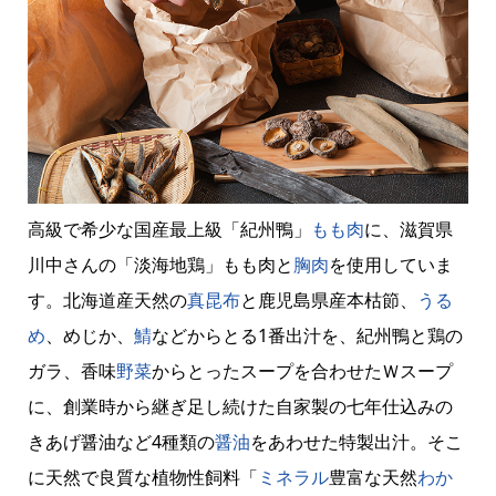
高級で希少な国産最上級「紀州鴨」
もも肉
に、滋賀県
川中さんの「淡海地鶏」もも肉と
胸肉
を使用していま
す。北海道産天然の
真昆布
と鹿児島県産本枯節、
うる
め
、めじか、
鯖
などからとる1番出汁を、紀州鴨と鶏の
ガラ、香味
野菜
からとったスープを合わせたＷスープ
に、創業時から継ぎ足し続けた自家製の七年仕込みの
きあげ醤油など4種類の
醤油
をあわせた特製出汁。そこ
に天然で良質な植物性飼料「
ミネラル
豊富な天然
わか