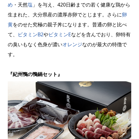
め
・天然
塩
」を与え、420日齢までの若く健康な鶏から
生まれた、大分県産の濃厚赤卵でとじます。さらに
卵
黄
をのせた究極の親子丼になります。普通の卵と比べ
て、
ビタミンB2
や
ビタミンE
などを含んでおり、卵特有
の臭いもなく色身が濃い
オレンジ
なのが最大の特徴で
す。
『紀州鴨の鴨鍋セット』