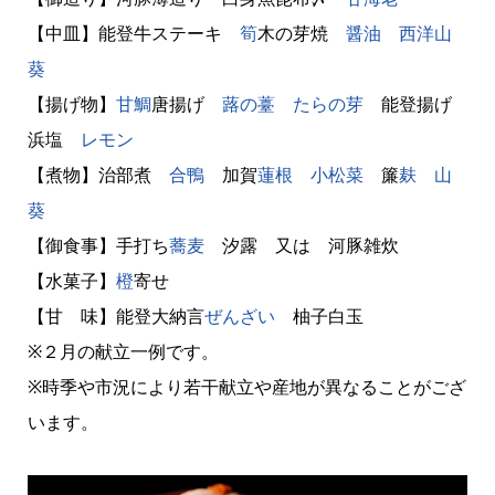
【中皿】能登牛ステーキ
筍
木の芽焼
醤油
西洋山
葵
【揚げ物】
甘鯛
唐揚げ
蕗の薹
たらの芽
能登揚げ
浜塩
レモン
【煮物】治部煮
合鴨
加賀
蓮根
小松菜
簾
麸
山
葵
【御食事】手打ち
蕎麦
汐露 又は 河豚雑炊
【水菓子】
橙
寄せ
【甘 味】能登大納言
ぜんざい
柚子白玉
※２月の献立一例です。
※時季や市況により若干献立や産地が異なることがござ
います。