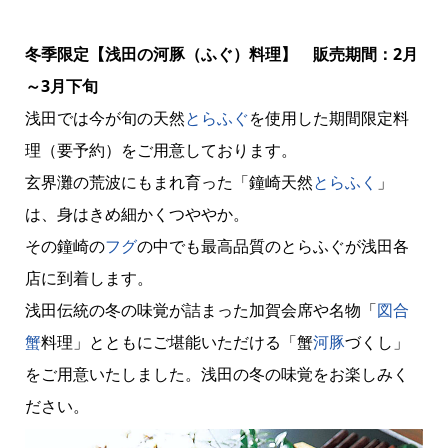
冬季限定【浅田の河豚（ふぐ）料理】 販売期間：2月
～3月下旬​
浅田では今が旬の天然
とらふぐ
を使用した期間限定料
理（要予約）をご用意しております。
玄界灘の荒波にもまれ育った「鐘崎天然
とらふく
」
は、身はきめ細かくつややか。
その鐘崎の
フグ
の中でも最高品質のとらふぐが浅田各
店に到着します。
浅田伝統の冬の味覚が詰まった加賀会席や名物「
図合
蟹
料理」とともにご堪能いただける「蟹
河豚
づくし」
をご用意いたしました。浅田の冬の味覚をお楽しみく
ださい。