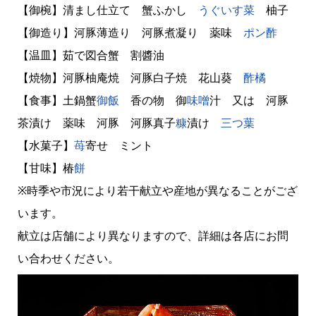
【御椀】清まし仕立て 蟹ふかし
うぐいす菜
柚子
【御造り】河豚薄造り 河豚煮凝り 薬味
ポン酢
【温皿】茹で図合蟹 割醬油
【焼物】河豚柚庵焼 河豚白子焼 花山葵
酢橘
【食事】土鍋蟹
御飯
香の物 御
味噌
汁 又は 河豚
茶漬け 薬味 河豚 河豚真子
糠
漬け
三つ葉
【水菓子】
苺
寄せ ミント
【甘味】椿
餅
※時季や市況により若干献立や産地が異なることがござ
います。
献立は店舗により異なりますので、詳細は各店にお問
い合わせください。