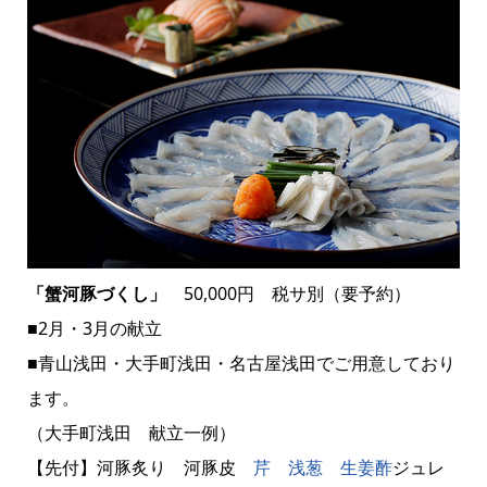
「蟹河豚づくし」
50,000円 税サ別（要予約）
■2月・3月の献立
■青山浅田・大手町浅田・名古屋浅田でご用意しており
ます。
（大手町浅田 献立一例）
【先付】河豚炙り 河豚皮
芹
浅葱
生姜
酢
ジュレ