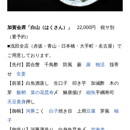
加賀会席「白山（はくさん）」
22,000円 税サ別
（要予約）
■浅田全店（赤坂・青山・日本橋・大手町・名古屋）で
ご用意しております。
【先付】図合蟹 千鳥酢 防風 蕨
蕗
独活
筏寄
せ
生姜
【前菜】白魚酒蒸し 生口子 叩き芋 加減酢 木の
芽
飯蛸
菜の花
昆布
〆 鮴唐揚げ
細魚
手綱寿司
天豆
黄身
押し
【御椀】
河豚
こく
白子
焼き目 上用
豆腐
芽蕪
柚
子
【御造り】河豚薄造り 白身魚昆布〆
甘海老