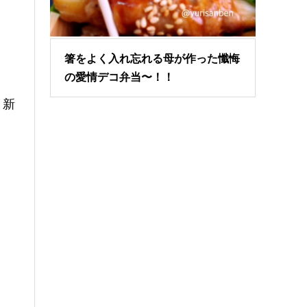
箸をよく入れ忘れる母が作った懺悔
の愛情デコ弁当〜！！
、新