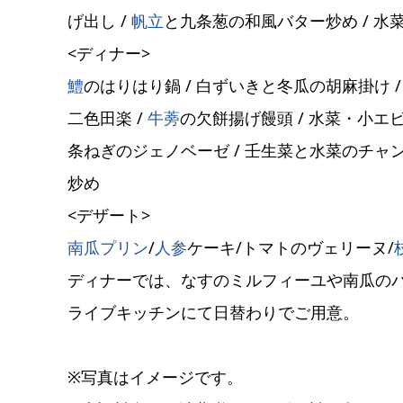
げ出し /
帆立
と九条葱の和風バター炒め / 水
<ディナー>
鱧
のはりはり鍋 / 白ずいきと冬瓜の胡麻掛け /
二色田楽 /
牛蒡
の欠餅揚げ饅頭 / 水菜・小エ
条ねぎのジェノベーゼ / 壬生菜と水菜のチャ
炒め
<デザート>
南瓜
プリン
/
人参
ケーキ/トマトのヴェリーヌ/
ディナーでは、なすのミルフィーユや南瓜の
ライブキッチンにて日替わりでご用意。
※写真はイメージです。