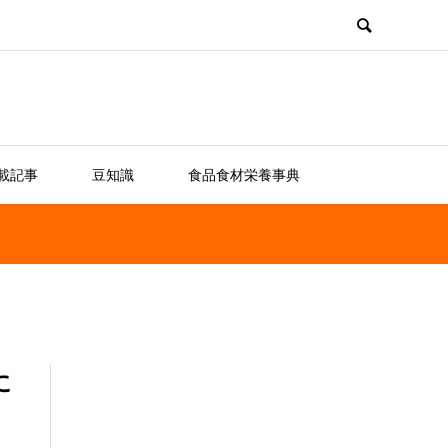
載記事
豆知識
食品食材栄養事典
に