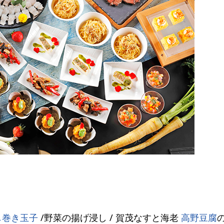
し巻き玉子
/野菜の揚げ浸し / 賀茂なすと海老
高野豆腐