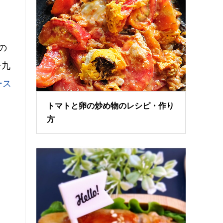
の
レ九
ース
トマトと卵の炒め物のレシピ・作り
方