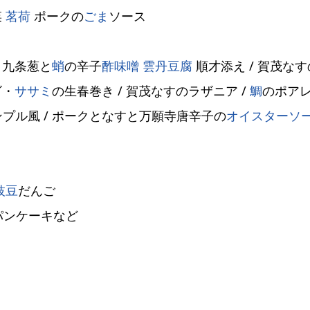
菜
茗荷
ポークの
ごま
ソース
 九条葱と
蛸
の辛子
酢味噌
雲丹
豆腐
順才添え / 賀茂なす
ビ・
ササミ
の生春巻き / 賀茂なすのラザニア /
鯛
のポア
ンプル風 / ポークとなすと万願寺唐辛子の
オイスターソ
枝豆
だんご
パンケーキなど