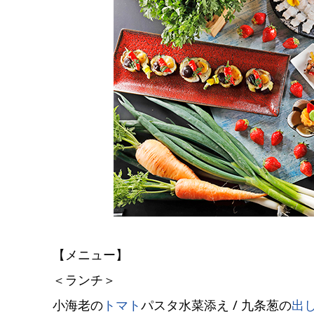
【メニュー】
＜ランチ＞
小海老の
トマト
パスタ水菜添え / 九条葱の
出