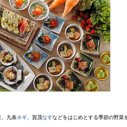
菜
、九条
ネギ
、賀茂
なす
などをはじめとする季節の野菜