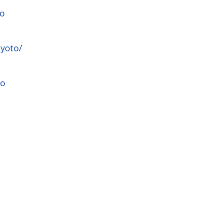
to
yoto/
to