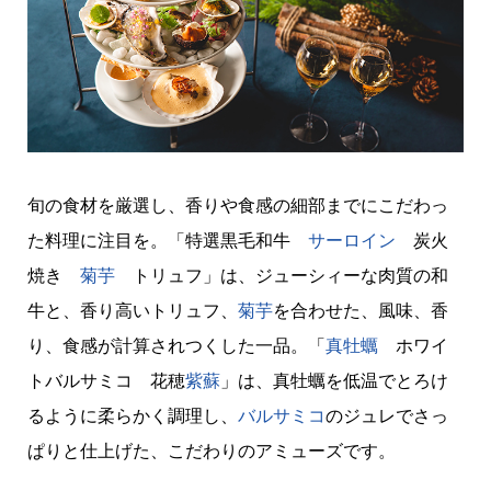
旬の食材を厳選し、香りや食感の細部までにこだわっ
た料理に注目を。「特選黒毛和牛
サーロイン
炭火
焼き
菊芋
トリュフ」は、ジューシィーな肉質の和
牛と、香り高いトリュフ、
菊芋
を合わせた、風味、香
り、食感が計算されつくした一品。「
真牡蠣
ホワイ
トバルサミコ 花穂
紫蘇
」は、真牡蠣を低温でとろけ
るように柔らかく調理し、
バルサミコ
のジュレでさっ
ぱりと仕上げた、こだわりのアミューズです。