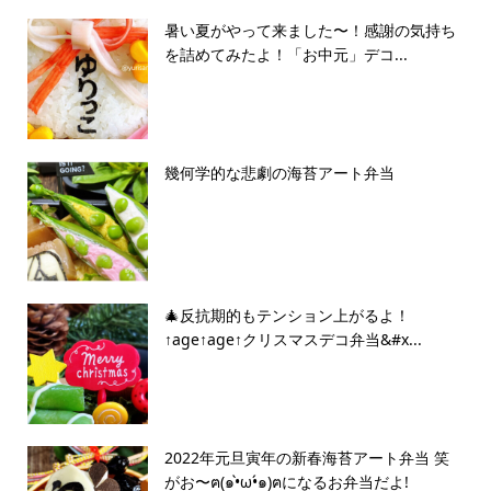
暑い夏がやって来ました〜！感謝の気持ち
を詰めてみたよ！「お中元」デコ...
幾何学的な悲劇の海苔アート弁当
🎄反抗期的もテンション上がるよ！
↑age↑age↑クリスマスデコ弁当&#x...
2022年元旦寅年の新春海苔アート弁当 笑
がお〜ฅ(๑•̀ω•́๑)ฅになるお弁当だよ!