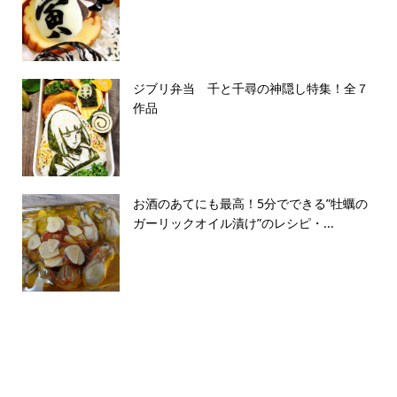
ジブリ弁当 千と千尋の神隠し特集！全７
作品
お酒のあてにも最高！5分でできる”牡蠣の
ガーリックオイル漬け”のレシピ・...