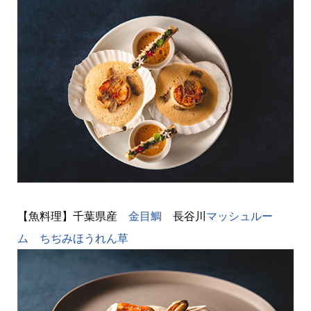
【魚料理】千葉県産
金目鯛
長谷川
マッシュルー
ム
ちぢみほうれん草