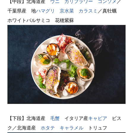
【中段】北海道産
ウニ
カリフラワー
コンソメ
／
千葉県産 地
ハマグリ
京水菜
カラスミ
／真牡蠣
ホワイトバルサミコ 花穂紫蘇
【下段】北海道産
毛蟹
イタリア産
キャビア
ビス
ク／北海道産
ホタテ
キャラメル
トリュフ