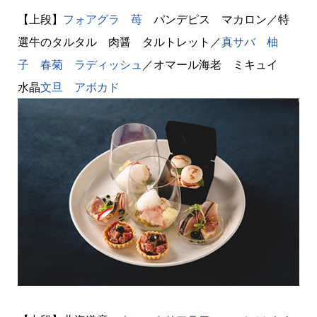
【上段】
フォアグラ
苺
パンデピス マカロン／特
選牛のタルタル 肉醤 タルトレット／
真サバ
柚
子
春菊
ラディッシュ
／オマール海老 ミキュイ
水晶
文旦
アボカド