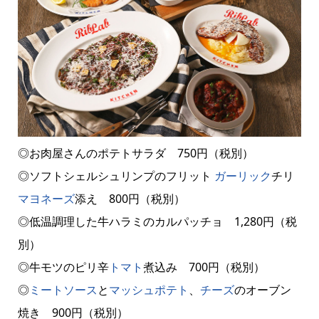
◎お肉屋さんのポテトサラダ 750円（税別）
◎ソフトシェルシュリンプのフリット
ガーリック
チリ
マヨネーズ
添え 800円（税別）
◎低温調理した牛ハラミのカルパッチョ 1,280円（税
別）
◎牛モツのピリ辛
トマト
煮込み 700円（税別）
◎
ミートソース
と
マッシュポテト
、
チーズ
のオーブン
焼き 900円（税別）