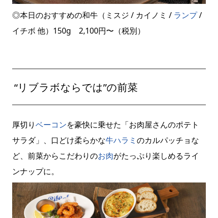
◎本日のおすすめの和牛（ミスジ / カイノミ /
ランプ
/
イチボ 他）150g 2,100円〜（税別）
“リブラボならでは”の前菜
厚切り
ベーコン
を豪快に乗せた「お肉屋さんのポテト
サラダ」、口どけ柔らかな
牛ハラミ
のカルパッチョな
ど、前菜からこだわりの
お肉
がたっぷり楽しめるライ
ンナップに。