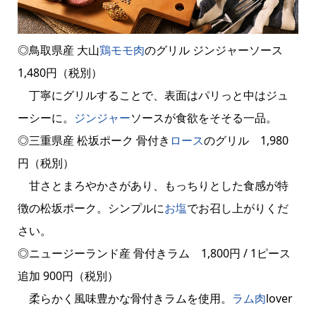
◎鳥取県産 大山
鶏モモ肉
のグリル ジンジャーソース
1,480円（税別）
丁寧にグリルすることで、表面はパリっと中はジュ
ーシーに。
ジンジャー
ソースが食欲をそそる一品。
◎三重県産 松坂ポーク 骨付き
ロース
のグリル 1,980
円（税別）
甘さとまろやかさがあり、もっちりとした食感が特
徴の松坂ポーク。シンプルに
お塩
でお召し上がりくだ
さい。
◎ニュージーランド産 骨付きラム 1,800円 / 1ピース
追加 900円（税別）
柔らかく風味豊かな骨付きラムを使用。
ラム肉
lover