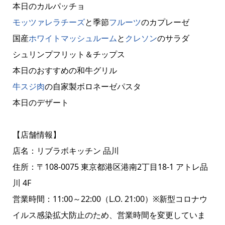
本日のカルパッチョ
モッツァレラチーズ
と季節
フルーツ
のカプレーゼ
国産
ホワイトマッシュルーム
と
クレソン
のサラダ
シュリンプフリット＆チップス
本日のおすすめの和牛グリル
牛スジ肉
の自家製ボロネーゼパスタ
本日のデザート
【店舗情報】
店名：リブラボキッチン 品川
住所：〒108-0075 東京都港区港南2丁目18-1 アトレ品
川 4F
営業時間：11:00～22:00（L.O. 21:00）※新型コロナウ
イルス感染拡大防止のため、営業時間を変更していま