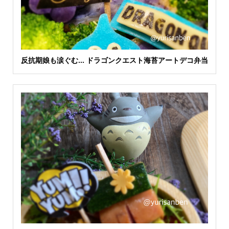
反抗期娘も涙ぐむ… ドラゴンクエスト海苔アートデコ弁当