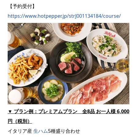
【予約受付】
https://www.hotpepper.jp/strJ001134184/course/
▼ プラン例：プレミアムプラン 全8品 お一人様 6,000
円（税別）
イタリア産
生ハム
5種盛り合わせ