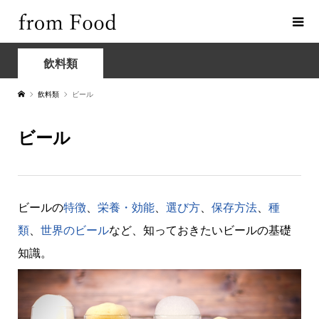
飲料類
飲料類
ビール
ビール
ビールの
特徴
、
栄養・効能
、
選び方
、
保存方法
、
種
類
、
世界のビール
など、知っておきたいビールの基礎
知識。