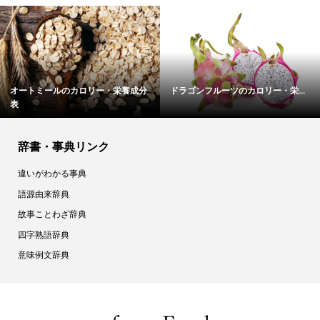
ーツのカロリー・栄...
オレンジジュースのカロリー・栄...
松の実のカ
辞書・事典リンク
違いがわかる事典
語源由来辞典
故事ことわざ辞典
四字熟語辞典
意味例文辞典