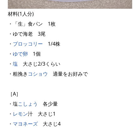
材料(1人分)
・「生」食パン 1枚
・ゆで海老 3尾
・
ブロッコリー
1/4株
・
ゆで卵
1個
・
塩
大さじ2/3くらい
・粗挽き
コショウ
適量をお好みで
［A］
・塩
こしょう
各少量
・
レモン
汁 大さじ1
・
マヨネーズ
大さじ4