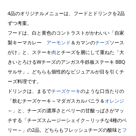
4品のオリジナルメニューは、フードとドリンクを2品
ずつ考案。
フードは、白と黄色のコントラストがかわいい「自家
製キーマカレー
アーモンド
＆カマンの
チーズ
ソース
がけ」と、ステーキ
肉
とチーズを層にして重ねた「大
きいとろけるWチーズのアンガス牛鉄板ステーキ BBQ
サルサ」。どちらも個性的なビジュアルが目を引くチ
ーズ料理です。
ドリンクは、まるで
チーズケーキ
のような口当たりの
「飲むチーズケーキ～マダガスカルバニラ＆
オレンジ
～」と、チーズの濃厚さとベリーの甘酸っぱさがマッ
チする「チーズスムージーシェイク～リッチな4種のベ
リー～」の2品。どちらもフレッシュチーズの酸味と
フ