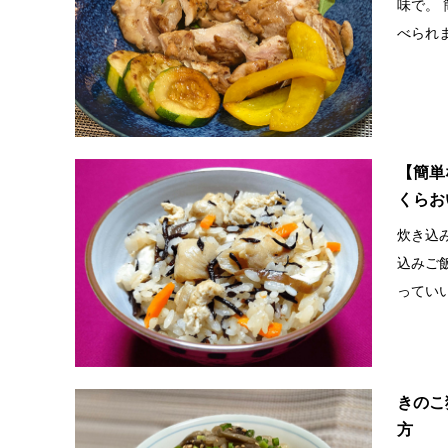
味で。
べられま
【簡単
くらお
炊き込
込みご
っていい
きのこ
方