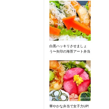
白黒ハッキリさせましょ
う〜矢印の海苔アート弁当
華やかな弁当で女子力UP!