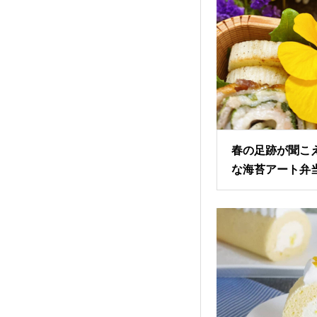
春の足跡が聞こ
な海苔アート弁