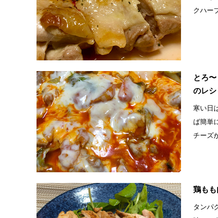
クハーブ
とろ〜
のレシ
寒い日
ば簡単
チーズが
鶏もも
タンパ