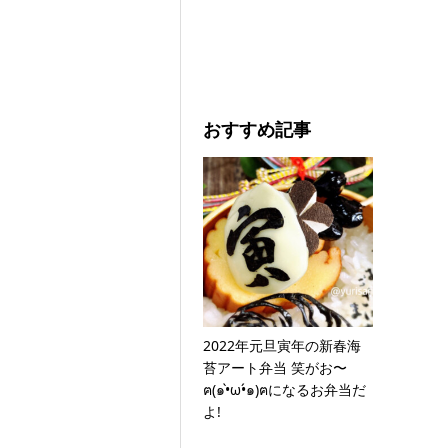
おすすめ記事
2022年元旦寅年の新春海
苔アート弁当 笑がお〜
ฅ(๑•̀ω•́๑)ฅになるお弁当だ
よ!