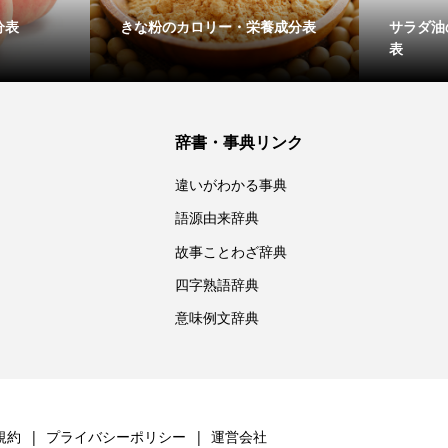
分表
きな粉のカロリー・栄養成分表
サラダ油
表
辞書・事典リンク
違いがわかる事典
語源由来辞典
故事ことわざ辞典
四字熟語辞典
意味例文辞典
規約
プライバシーポリシー
運営会社