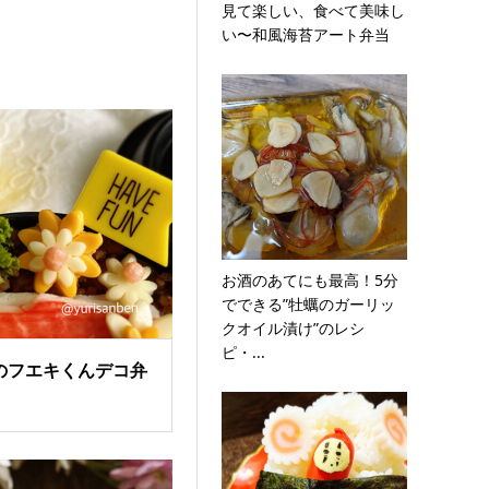
見て楽しい、食べて美味し
い〜和風海苔アート弁当
お酒のあてにも最高！5分
でできる”牡蠣のガーリッ
クオイル漬け”のレシ
ピ・...
のフエキくんデコ弁