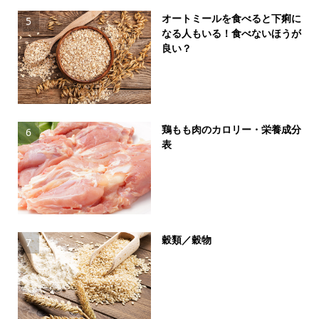
オートミールを食べると下痢に
5
なる人もいる！食べないほうが
良い？
鶏もも肉のカロリー・栄養成分
6
表
穀類／穀物
7