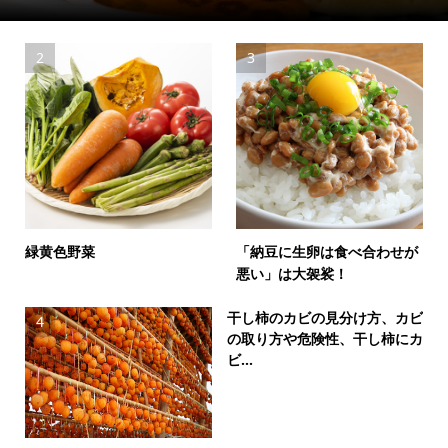
2
3
緑黄色野菜
「納豆に生卵は食べ合わせが
悪い」は大袈裟！
干し柿のカビの見分け方、カビ
4
の取り方や危険性、干し柿にカ
ビ...