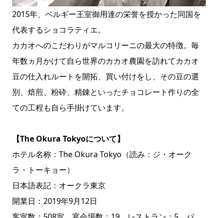
2015年、ベルギー王室御用達の栄誉を授かった同国を
代表するショコラティエ。
カカオへのこだわりがマルコリーニの最大の特徴。毎
年数ヵ月かけて自ら世界のカカオ農園を訪れてカカオ
豆の仕入れルートを開拓、買い付けをし、その豆の選
別、焙煎、粉砕、精錬といったチョコレート作りの全
ての工程も自ら手掛けています。
【The Okura Tokyoについて】
ホテル名称：The Okura Tokyo（読み：ジ・オーク
ラ・トーキョー）
日本語表記：オークラ東京
開業日：2019年9月12日
客室数：508室、宴会場数：19、レストラン：5、バ