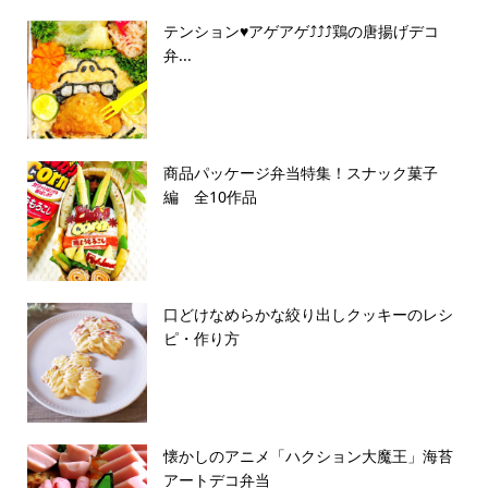
テンション♥アゲアゲ⤴︎⤴︎⤴︎鶏の唐揚げデコ
弁...
商品パッケージ弁当特集！スナック菓子
編 全10作品
口どけなめらかな絞り出しクッキーのレシ
ピ・作り方
懐かしのアニメ「ハクション大魔王」海苔
アートデコ弁当