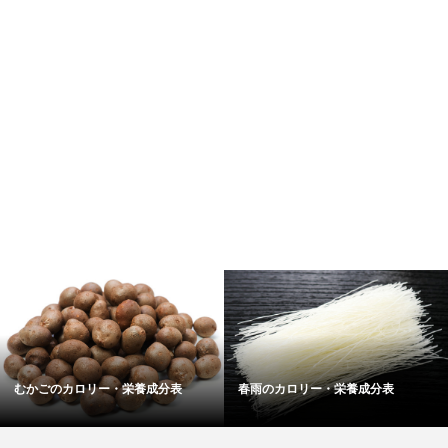
養成分表
アワビ／鮑／あわび
枝豆／えだまめ／エ