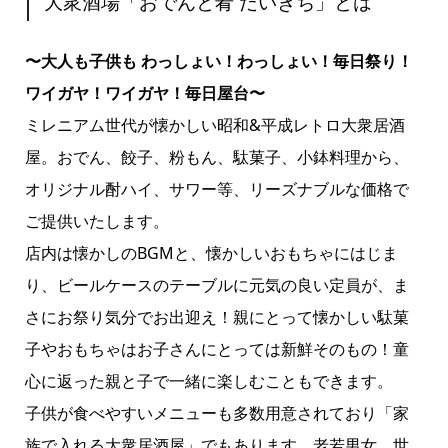
大衆酒場「おでんと肴 だいきち」とは
〜大人も子供も わっしょい！わっしょい！毎日祭り！
ワイガヤ！ワイガヤ！毎日屋台〜
ミレニアム世代が懐かしい昭和&平成レトロ大衆居酒
屋。おでん、餃子、粉もん、駄菓子、小鉢料理から、
オリジナル酎ハイ、サワー等、リーズナブルな価格で
ご提供いたします。
店内は懐かしのBGMと、懐かしいおもちゃにはじま
り、ビールケースのテーブルに元気の良い定員が、ま
さにお祭り気分でお出迎え！親にとって懐かしい駄菓
子やおもちゃはお子さんにとっては新鮮そのもの！童
心に返った親と子で一緒に楽しむこともできます。
子供が食べやすいメニューも多数用意されており「家
族で入れる大衆居酒屋」でもあります。老若男女、世