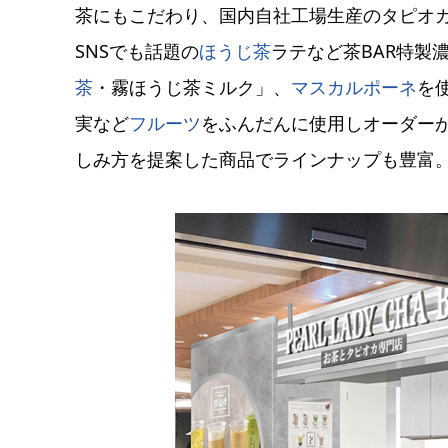
茶にもこだわり、国内自社工場生産のタピオ
SNSでも話題の
ほうじ茶
ラテなど茶BAR特製
茶
・霧ほうじ茶ミルク」、
マスカルポーネ
を
実など
フルーツ
をふんだんに使用しオーダー
しみ方を提案した商品でラインナップも豊富