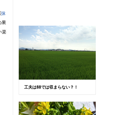
霧
抹
の果
い楽
工夫は88では収まらない？！