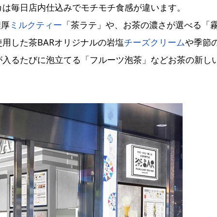
カは毎日店内仕込みでモチモチ食感が違います。
濃厚
ミルク
ティー
「茶ラテ」や、お茶の濃さが選べる「
使用した茶BARオリジナルの岩塩
チーズ
クリーム
や季節
が入るたびに泡立てる「フルーツ泡茶」などお茶の新し
。