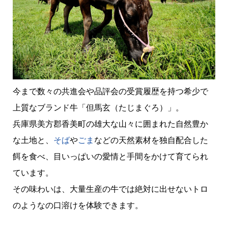
今まで数々の共進会や品評会の受賞履歴を持つ希少で
上質なブランド牛「但馬玄（たじまぐろ）」。
兵庫県美方郡香美町の雄大な山々に囲まれた自然豊か
な土地と、
そば
や
ごま
などの天然素材を独自配合した
餌を食べ、目いっぱいの愛情と手間をかけて育てられ
ています。
その味わいは、大量生産の牛では絶対に出せないトロ
のようなの口溶けを体験できます。