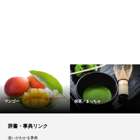
ブルーチーズのカロリー・栄養成分
イイダコのカロ
表
辞書・事典リンク
違いがわかる事典