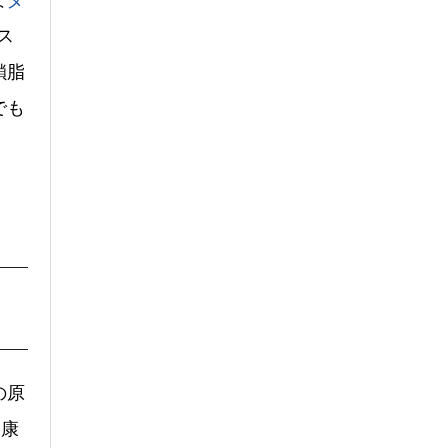
ス
鎖脂
でも
の原
健康