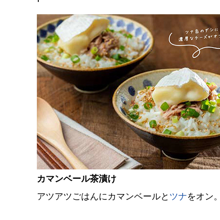
カマンベール茶漬け
アツアツごはんにカマンベールと
ツナ
をオン