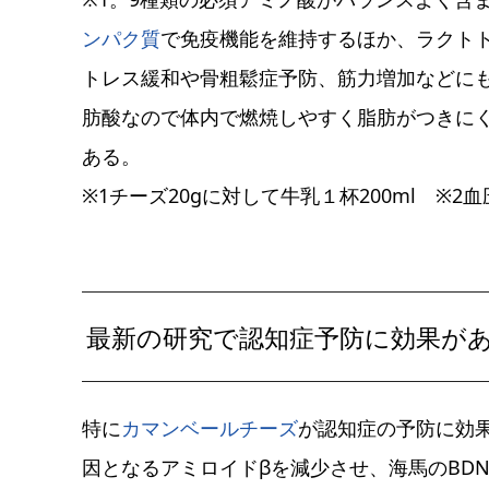
ンパク質
で免疫機能を維持するほか、ラクト
トレス緩和や骨粗鬆症予防、筋力増加などに
肪酸なので体内で燃焼しやすく脂肪がつきに
ある。
※1チーズ20gに対して牛乳１杯200ml ※
最新の研究で認知症予防に効果が
特に
カマンベールチーズ
が認知症の予防に効
因となるアミロイドβを減少させ、海馬のBD