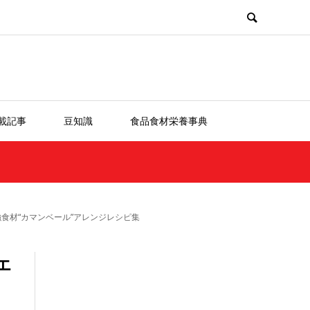
載記事
豆知識
食品食材栄養事典
食材“カマンベール”アレンジレシピ集
エ