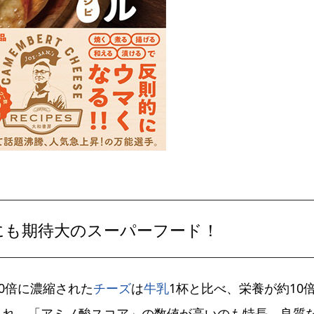
にも期待大のスーパーフード！
0倍に濃縮された
チーズ
は
牛乳
1杯と比べ、栄養が約10
まれ、「アミノ酸スコア」の数値が高いのも特長。良質