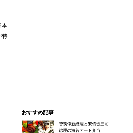
日本
が特
。
おすすめ記事
菅義偉新総理と安倍晋三前
総理の海苔アート弁当