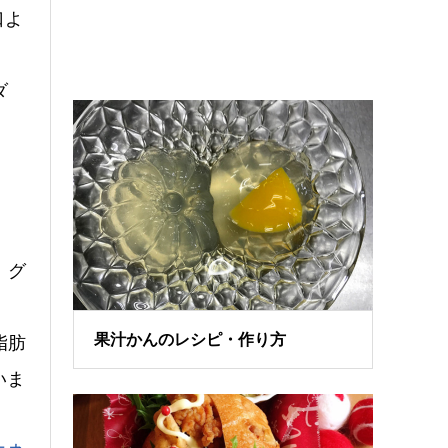
口よ
ダ
、グ
果汁かんのレシピ・作り方
脂肪
いま