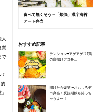
食べて無くそう～「煩悩」漢字海苔
アート弁当
法人
おすすめ記事
良質
テンション♥アゲアゲ⤴︎⤴︎⤴︎鶏
まで
の唐揚げデコ弁...
バ
目的
開けたら爆笑〜おもしろデ
堂」
コ弁当！反抗期娘も笑っち
ゃうよ〜！