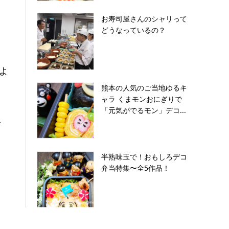
お寿司屋さんのシャリって
どうなっているの？
よ
熊本の人気のご当地ゆるキ
ャラ くまモンおにぎりで
「元気がでるモン」デコ...
ダ
半熟味玉で！おもしろデコ
弁当特集〜全5作品！