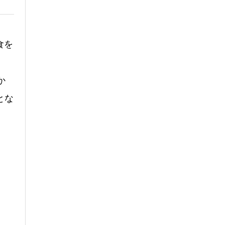
食を
か
とな