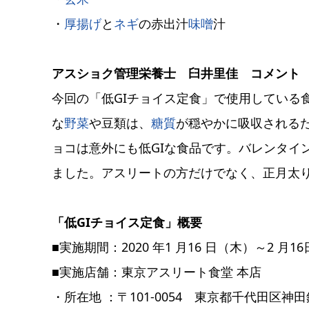
・
厚揚げ
と
ネギ
の赤出汁
味噌
汁
アスショク管理栄養士 臼井里佳 コメント
今回の「低GIチョイス定食」で使用している食
な
野菜
や豆類は、
糖質
が穏やかに吸収される
ョコは意外にも低GIな食品です。バレンタイ
ました。アスリートの方だけでなく、正月太
「低GIチョイス定食」概要
■実施期間：2020 年1 月16 日（木）～2 月1
■実施店舗：東京アスリート食堂 本店
・所在地 ：〒101-0054 東京都千代田区神田錦町3-