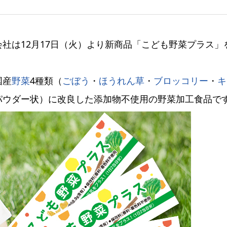
社は12月17日（火）より新商品「こども野菜プラス」
国産
野菜
4種類（
ごぼう
・
ほうれん草
・
ブロッコリー
・
キ
パウダー状）に改良した添加物不使用の野菜加工食品で