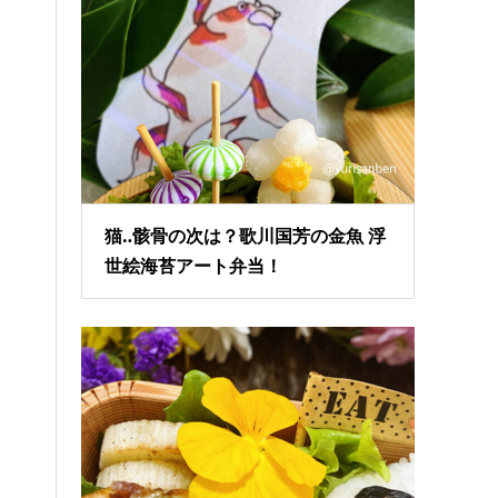
猫‥骸骨の次は？歌川国芳の金魚 浮
世絵海苔アート弁当！