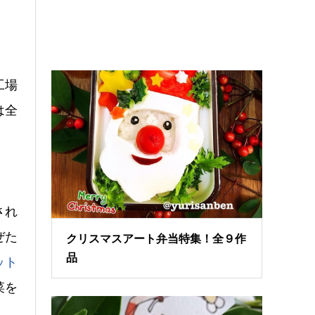
工場
は全
され
ぜた
クリスマスアート弁当特集！全９作
品
ット
菜を