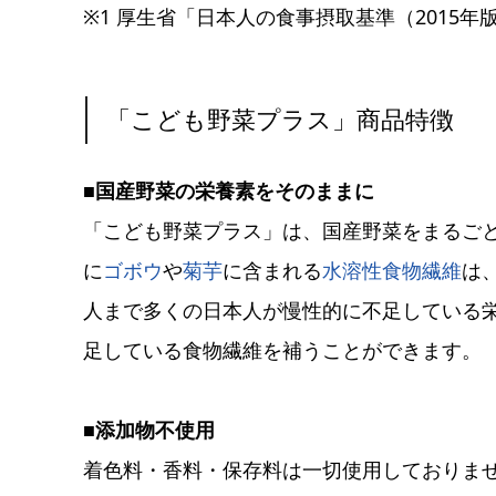
※1 厚生省「日本人の食事摂取基準（2015年
「こども野菜プラス」商品特徴
■国産野菜の栄養素をそのままに
「こども野菜プラス」は、国産野菜をまるご
に
ゴボウ
や
菊芋
に含まれる
水溶性食物繊維
は
人まで多くの日本人が慢性的に不足している栄
足している食物繊維を補うことができます。
■添加物不使用
着色料・香料・保存料は一切使用しておりま