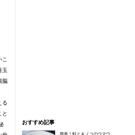
いこ
善玉
腸脳
える
こと
おすすめ記事
秘
簡単！鮭とキノコのウマウ