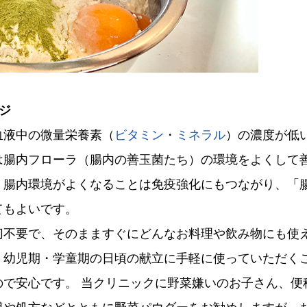
ジ
血液中の微量栄養素（
ビタミン
・
ミネラル
）の濃度が低
は腸内フローラ（腸内の善玉菌たち）の環境をよくして
。腸内環境がよくなることは免疫強化にもつながり、「
てもよいです。
切不要で、そのまますぐにどんなお料理や飲み物にも使
、幼児期・学童期の日頃の献立に手軽に使っていただく
で安心です。 当クリニックに野菜嫌いのお子さん、便