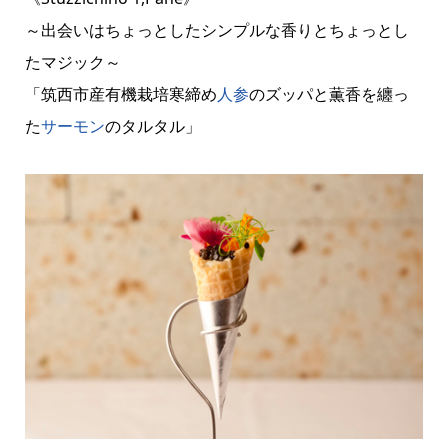
～出会いはちょっとしたシンプルな香りとちょっとし
たマジック～
「筑西市産有機栽培寒締め
人参
のズッパと薫香を纏っ
た
サーモン
のタルタル」