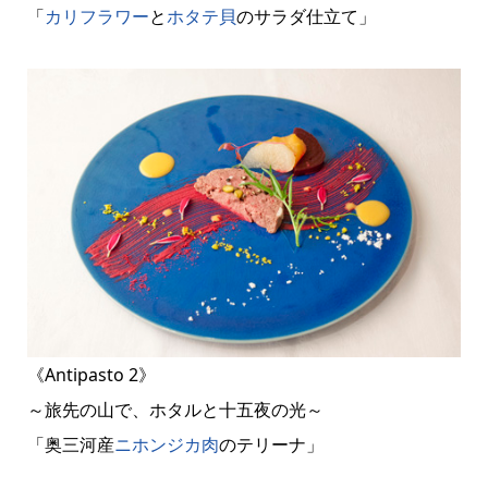
「
カリフラワー
と
ホタテ貝
のサラダ仕立て」
《Antipasto 2》
～旅先の山で、ホタルと十五夜の光～
「奥三河産
ニホンジカ肉
のテリーナ」