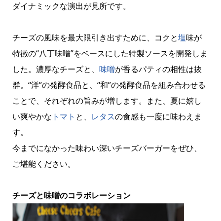
ダイナミックな演出が見所です。
チーズの風味を最大限引き出すために、コクと
塩
味が
特徴の“八丁味噌”をベースにした特製ソースを開発しま
した。濃厚なチーズと、
味噌
が香るパティの相性は抜
群。“洋”の発酵食品と、“和”の発酵食品を組み合わせる
ことで、それぞれの旨みが増します。また、夏に嬉し
い爽やかな
トマト
と、
レタス
の食感も一度に味わえま
す。
今までになかった味わい深いチーズバーガーをぜひ、
ご堪能ください。
チーズと味噌のコラボレーション