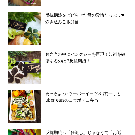
反抗期娘をビビらせた母の愛情たっぷり❤︎
炊き込みご飯弁当！
お弁当の中にバンクシーを再現！芸術を破
壊するのは⁉︎反抗期娘！
あ～らよっ♪ウーバーイーツ♪出前一丁と
uber eatsのコラボデコ弁当
反抗期娘へ「仕返し」じゃなくて「お返