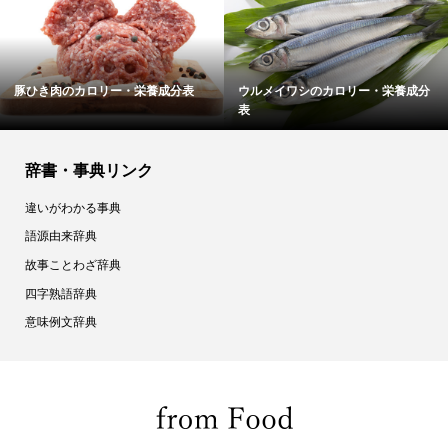
・栄養成分表
ウルメイワシのカロリー・栄養成分
そうめんのカロリー
表
辞書・事典リンク
違いがわかる事典
語源由来辞典
故事ことわざ辞典
四字熟語辞典
意味例文辞典