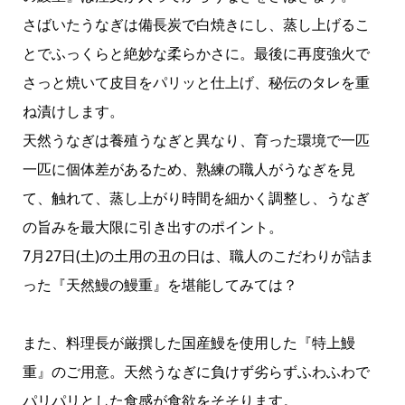
さばいたうなぎは備長炭で白焼きにし、蒸し上げるこ
とでふっくらと絶妙な柔らかさに。最後に再度強火で
さっと焼いて皮目をパリッと仕上げ、秘伝のタレを重
ね漬けします。
天然うなぎは養殖うなぎと異なり、育った環境で一匹
一匹に個体差があるため、熟練の職人がうなぎを見
て、触れて、蒸し上がり時間を細かく調整し、うなぎ
の旨みを最大限に引き出すのポイント。
7月27日(土)の土用の丑の日は、職人のこだわりが詰ま
った『天然鰻の鰻重』を堪能してみては？
また、料理長が厳撰した国産鰻を使用した『特上鰻
重』のご用意。天然うなぎに負けず劣らずふわふわで
パリパリとした食感が食欲をそそります。