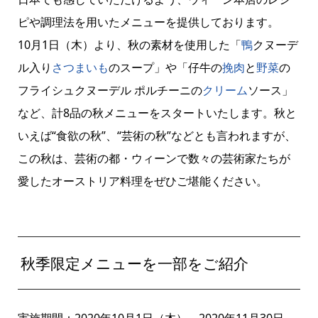
ピや調理法を用いたメニューを提供しております。
10月1日（木）より、秋の素材を使用した「
鴨
クヌーデ
ル入り
さつまいも
のスープ」や「仔牛の
挽肉
と
野菜
の
フライシュクヌーデル ポルチーニの
クリーム
ソース」
など、計8品の秋メニューをスタートいたします。秋と
いえば“食欲の秋”、“芸術の秋”などとも言われますが、
この秋は、芸術の都・ウィーンで数々の芸術家たちが
愛したオーストリア料理をぜひご堪能ください。
秋季限定メニューを一部をご紹介
実施期間：2020年10月1日（木）～2020年11月30日