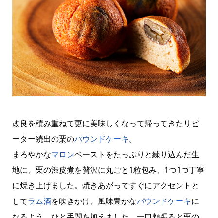
改良を積み重ねて更に美味しくなって帰ってきたリピ
ーター続出の栗の
パウンドケーキ
。
まろやかな
マロン
ペーストをたっぷりと練り込んだ生
地に、栗の渋皮煮を贅沢に丸ごと1粒包み、1つ1つ丁寧
に焼き上げました。焼きあがってすぐにアクセントと
して
ラム酒
を吹きかけ、風味豊かな
パウンドケーキ
に
なるよう、ひと手間を加えました。一口頬張ると栗の