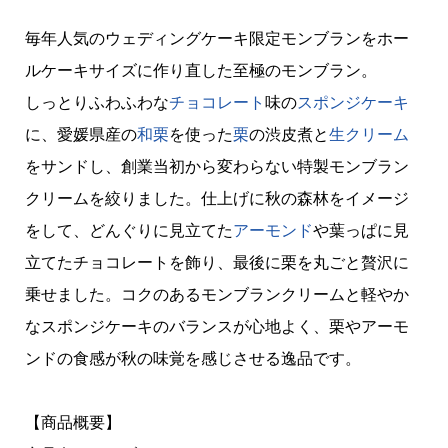
毎年人気のウェディングケーキ限定モンブランをホー
ルケーキサイズに作り直した至極のモンブラン。
しっとりふわふわな
チョコレート
味の
スポンジケーキ
に、愛媛県産の
和栗
を使った
栗
の渋皮煮と
生クリーム
をサンドし、創業当初から変わらない特製モンブラン
クリームを絞りました。仕上げに秋の森林をイメージ
をして、どんぐりに見立てた
アーモンド
や葉っぱに見
立てたチョコレートを飾り、最後に栗を丸ごと贅沢に
乗せました。コクのあるモンブランクリームと軽やか
なスポンジケーキのバランスが心地よく、栗やアーモ
ンドの食感が秋の味覚を感じさせる逸品です。
【商品概要】