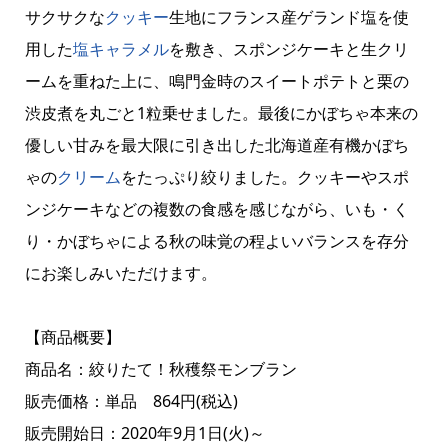
サクサクな
クッキー
生地にフランス産ゲランド塩を使
用した
塩
キャラメル
を敷き、スポンジケーキと生クリ
ームを重ねた上に、鳴門金時のスイートポテトと栗の
渋皮煮を丸ごと1粒乗せました。最後にかぼちゃ本来の
優しい甘みを最大限に引き出した北海道産有機かぼち
ゃの
クリーム
をたっぷり絞りました。クッキーやスポ
ンジケーキなどの複数の食感を感じながら、いも・く
り・かぼちゃによる秋の味覚の程よいバランスを存分
にお楽しみいただけます。
【商品概要】
商品名：絞りたて！秋穫祭モンブラン
販売価格：単品 864円(税込)
販売開始日：2020年9月1日(火)～