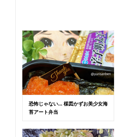
恐怖じゃない… 楳図かずお美少女海
苔アート弁当