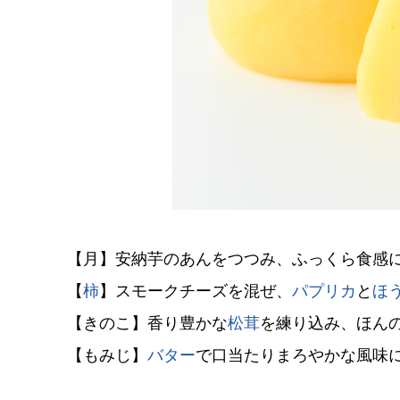
【月】安納芋のあんをつつみ、ふっくら食感
【
柿
】スモークチーズを混ぜ、
パプリカ
と
ほ
【きのこ】香り豊かな
松茸
を練り込み、ほん
【もみじ】
バター
で口当たりまろやかな風味