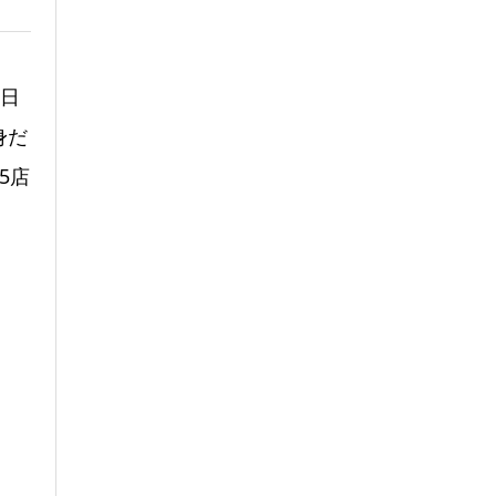
1日
身だ
5店