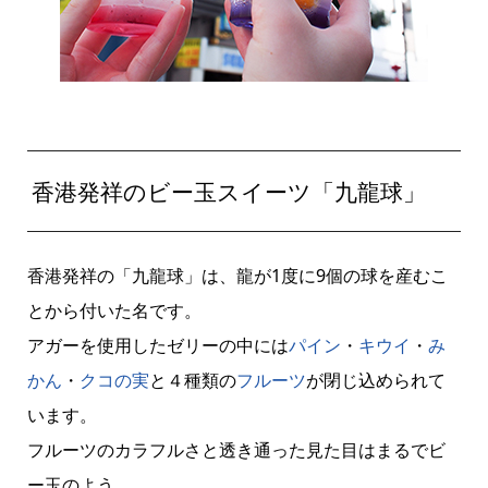
香港発祥のビー玉スイーツ「九龍球」
香港発祥の「九龍球」は、龍が1度に9個の球を産むこ
とから付いた名です。
アガーを使用したゼリーの中には
パイン
・
キウイ
・
み
かん
・
クコの実
と４種類の
フルーツ
が閉じ込められて
います。
フルーツのカラフルさと透き通った見た目はまるでビ
ー玉のよう。