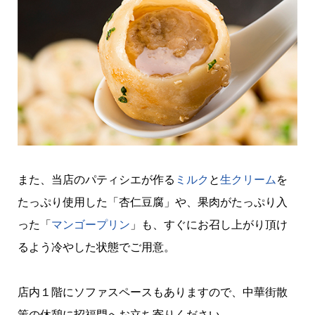
また、当店のパティシエが作る
ミルク
と
生クリーム
を
たっぷり使用した「杏仁豆腐」や、果肉がたっぷり入
った「
マンゴー
プリン
」も、すぐにお召し上がり頂け
るよう冷やした状態でご用意。
店内１階にソファスペースもありますので、中華街散
策の休憩に招福門へお立ち寄りください。