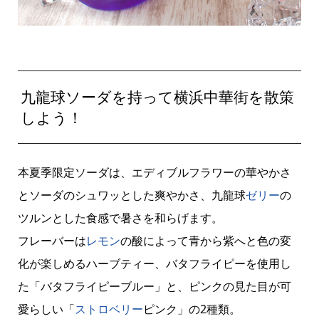
九龍球ソーダを持って横浜中華街を散策
しよう！
本夏季限定ソーダは、エディブルフラワーの華やかさ
とソーダのシュワッとした爽やかさ、九龍球
ゼリー
の
ツルンとした食感で暑さを和らげます。
フレーバーは
レモン
の酸によって青から紫へと色の変
化が楽しめるハーブティー、バタフライピーを使用し
た「バタフライピーブルー」と、ピンクの見た目が可
愛らしい「
ストロベリー
ピンク」の2種類。