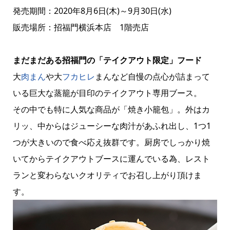
発売期間：2020年8月6日(木)～9月30日(水)
販売場所：招福門横浜本店 1階売店
まだまだある招福門の「テイクアウト限定」フード
大
肉まん
や大
フカヒレ
まんなど自慢の点心が詰まって
いる巨大な蒸籠が目印のテイクアウト専用ブース。
その中でも特に人気な商品が「焼き小籠包」。外はカ
リッ、中からはジューシーな肉汁があふれ出し、1つ1
つが大きいので食べ応え抜群です。厨房でしっかり焼
いてからテイクアウトブースに運んでいる為、レスト
ランと変わらないクオリティでお召し上がり頂けま
す。