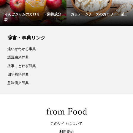
.
ロメインレタスのカロリー・栄養...
鶏手羽のカロリー・栄養成分表
辞書・事典リンク
違いがわかる事典
語源由来辞典
故事ことわざ辞典
四字熟語辞典
意味例文辞典
このサイトについて
利用規約