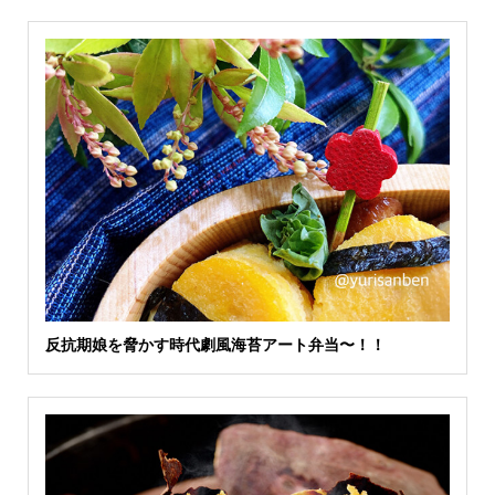
反抗期娘を脅かす時代劇風海苔アート弁当〜！！