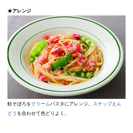
★アレンジ
鮭そぼろを
クリーム
パスタにアレンジ。
スナップえん
どう
を合わせて色どりよく。