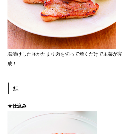
塩漬けした豚かたまり肉を切って焼くだけで主菜が完
成！
鮭
★仕込み