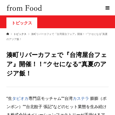
トピックス
トピックス
湊町リバーカフェで『台湾屋台フェア』開催！！“クセになる”真夏
のアジア飯！
湊町リバーカフェで『台湾屋台フェ
ア』開催！！“クセになる”真夏のア
ジア飯！
“生
タピオカ
専門店モッチャム”“台湾
カステラ
膨膨（ポ
ンポン）”“台北餃子 張記”などのヒット業態を生み続け
る株式会社オペレーションファクトリーが手掛けるア