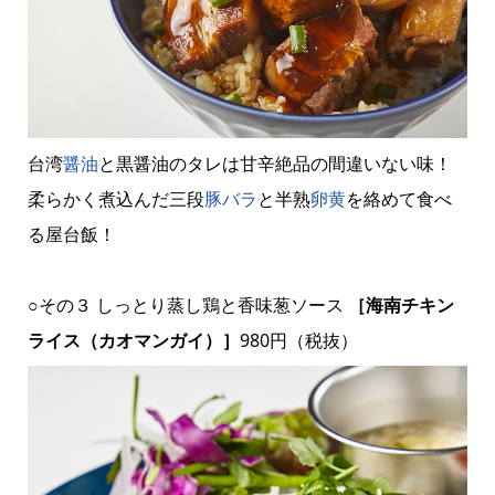
台湾
醤油
と黒醤油のタレは甘辛絶品の間違いない味！
柔らかく煮込んだ三段
豚バラ
と半熟
卵黄
を絡めて食べ
る屋台飯！
○その３ しっとり蒸し鶏と香味葱ソース
［海南チキン
ライス（カオマンガイ）］
980円（税抜）