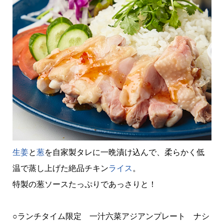
生姜
と
葱
を自家製タレに一晩漬け込んで、柔らかく低
温で蒸し上げた絶品チキン
ライス
。
特製の葱ソースたっぷりであっさりと！
○ランチタイム限定 一汁六菜アジアンプレート ナシ