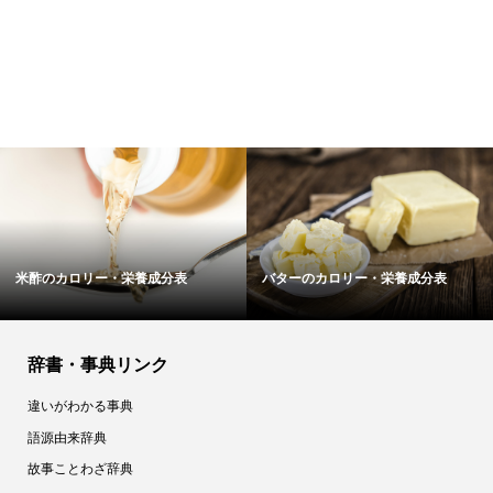
分表
バターのカロリー・栄養成分表
ハタハタのカロリー・栄
辞書・事典リンク
違いがわかる事典
語源由来辞典
故事ことわざ辞典