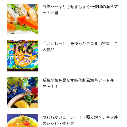
白黒ハッキリさせましょう〜矢印の海苔ア
ート弁当
「ととしーと」を使ったデコ弁当特集！全
８作品
反抗期娘を脅かす時代劇風海苔アート弁
当〜！！
やわらかジューシー！！照り焼きチキン丼
のレシピ・作り方