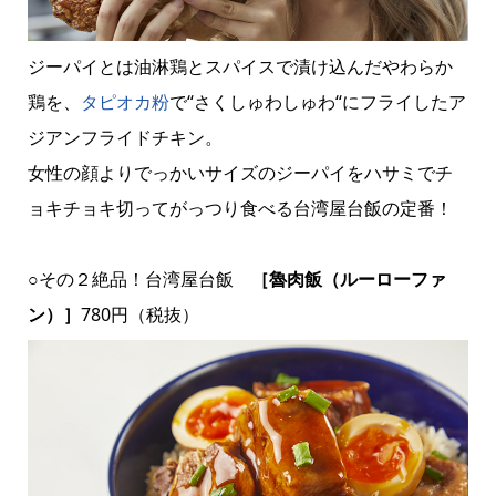
ジーパイとは油淋鶏とスパイスで漬け込んだやわらか
鶏を、
タピオカ粉
で“さくしゅわしゅわ“にフライしたア
ジアンフライドチキン。
女性の顔よりでっかいサイズのジーパイをハサミでチ
ョキチョキ切ってがっつり食べる台湾屋台飯の定番！
○その２絶品！台湾屋台飯
［魯肉飯（ルーローファ
ン）］
780円（税抜）