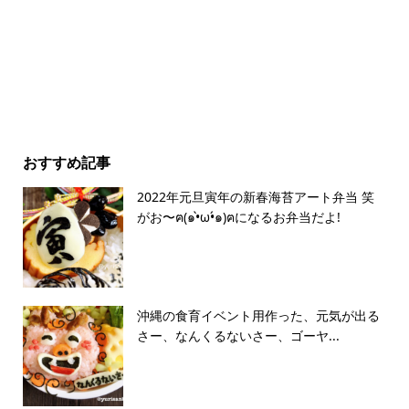
おすすめ記事
2022年元旦寅年の新春海苔アート弁当 笑
がお〜ฅ(๑•̀ω•́๑)ฅになるお弁当だよ!
沖縄の食育イベント用作った、元気が出る
さー、なんくるないさー、ゴーヤ...