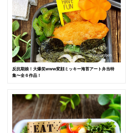
反抗期娘！大爆笑www変顔ミッキー海苔アート弁当特
集〜全６作品！