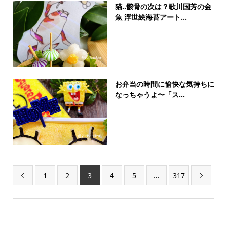
猫‥骸骨の次は？歌川国芳の金
魚 浮世絵海苔アート...
お弁当の時間に愉快な気持ちに
なっちゃうよ〜「ス...
1
2
3
4
5
…
317

