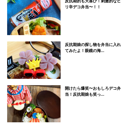
反抗期的も大喜び！刺激的なピ
リ辛デコ弁当〜！！
反抗期娘の探し物を弁当に入れ
てみたよ！眼鏡の海...
開けたら爆笑〜おもしろデコ弁
当！反抗期娘も笑っ...