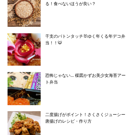
る！食べないほうが良い？
干支のバトンタッチ🐰ゆく年くる年デコ弁
当！！🐯
恐怖じゃない… 楳図かずお美少女海苔アー
ト弁当
二度揚げがポイント！さくさくジューシー
唐揚げのレシピ・作り方