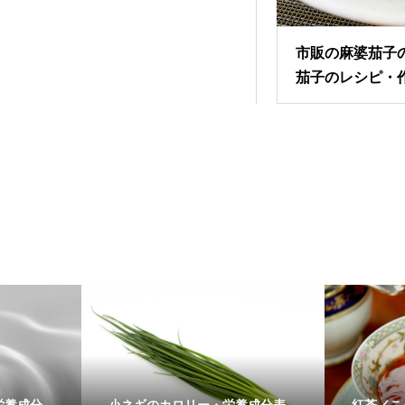
市販の麻婆茄子
茄子のレシピ・
栄養成分
小ネギのカロリー・栄養成分表
紅茶／こ