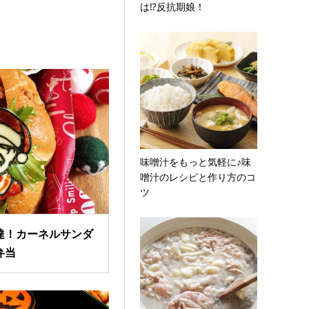
は⁉︎反抗期娘！
味噌汁をもっと気軽に♪味
噌汁のレシピと作り方のコ
ツ
達！カーネルサンダ
弁当