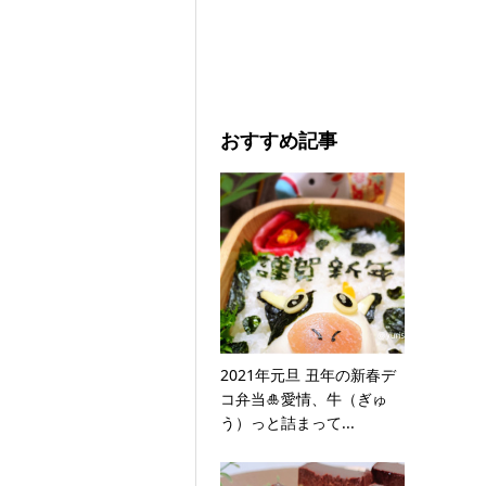
おすすめ記事
2021年元旦 丑年の新春デ
コ弁当🎍愛情、牛（ぎゅ
う）っと詰まって...