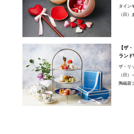
タインギ
（日）ま
【ザ・
ランド
ザ・リッ
（日）
陶磁器ブ