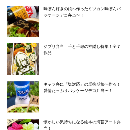
味ぽん好きの娘へ作ったミツカン味ぽんパ
ッケージデコ弁当〜！
ジブリ弁当 千と千尋の神隠し特集！全７
作品
キャラ弁に「塩対応」の反抗期娘へ作る！
愛情たっぷりパッケージデコ弁当〜！
懐かしい気持ちになる絵本の海苔アート弁
当！