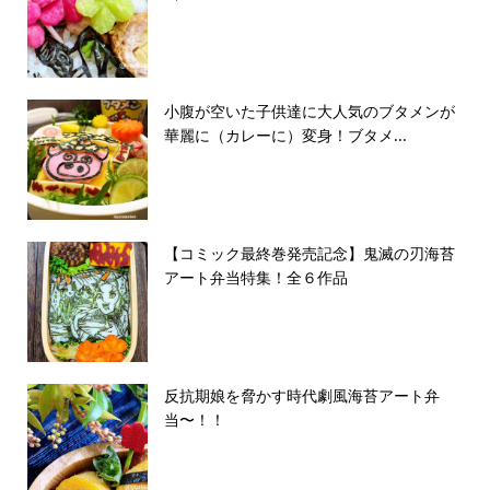
小腹が空いた子供達に大人気のブタメンが
華麗に（カレーに）変身！ブタメ...
【コミック最終巻発売記念】鬼滅の刃海苔
アート弁当特集！全６作品
反抗期娘を脅かす時代劇風海苔アート弁
当〜！！