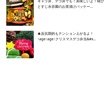
キャラ弁、デコ弁でも！美味しいよ！味ひ
とすじ永谷園のお茶漬けパッケー...
🎄反抗期的もテンション上がるよ！
↑age↑age↑クリスマスデコ弁当&#x...