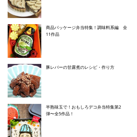
商品パッケージ弁当特集！調味料系編 全
11作品
豚レバーの甘露煮のレシピ・作り方
半熟味玉で！おもしろデコ弁当特集第2
弾〜全5作品！