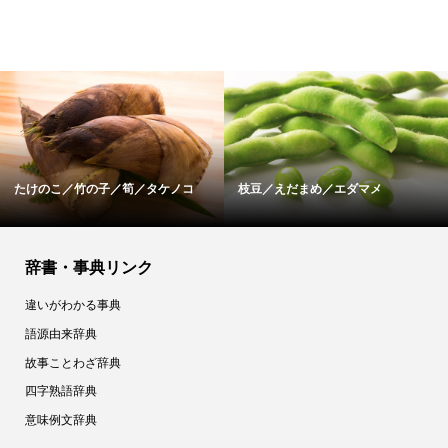
たけのこ／竹の子／筍／タケノコ
枝豆／えだまめ／エダマメ
辞書・事典リンク
違いがわかる事典
語源由来辞典
故事ことわざ辞典
四字熟語辞典
意味例文辞典