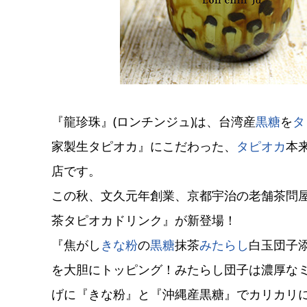
『龍珍珠』(ロンチンジュ)は、台湾産
黒糖
を
タ
家製生タピオカ』にこだわった、
タピオカ
本
店です。
この秋、文久元年創業、京都宇治の老舗茶問屋
茶タピオカドリンク』が新登場！
『焦がし
きな粉
の
黒糖
抹茶
みたらし
白玉団子
を大胆にトッピング！みたらし団子は濃厚な
げに『きな粉』と『沖縄産黒糖』でカリカリ