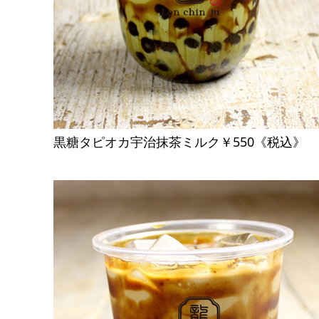
黒糖タピオカ宇治抹茶ミルク￥550《税込》