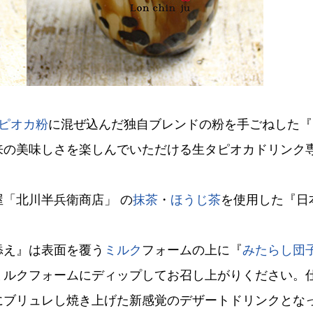
ピオカ粉
に混ぜ込んだ独自ブレンドの粉を手ごねした『
来の美味しさを楽しんでいただける生タピオカドリンク
「北川半兵衛商店」 の
抹茶
・
ほうじ茶
を使用した『日
添え』は表面を覆う
ミルク
フォームの上に『
みたらし団
ミルクフォームにディップしてお召し上がりください。
にブリュレし焼き上げた新感覚のデザートドリンクとな