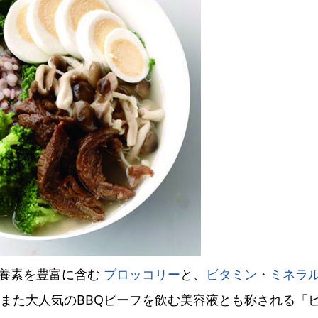
栄養素を豊富に含む
ブロッコリー
と、
ビタミン
・
ミネラ
、また大人気のBBQビーフを飲む美容液とも称される「