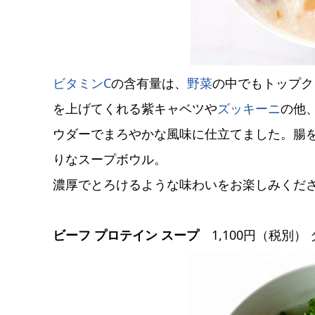
ビタミンC
の含有量は、
野菜
の中でもトップク
を上げてくれる紫キャベツや
ズッキーニ
の他
ウダーでまろやかな風味に仕立てました。腸
りなスープボウル。
濃厚でとろけるような味わいをお楽しみくだ
ビーフ プロテイン スープ
1,100円（税別） タ