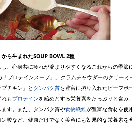
生まれたSOUP BOWL 2種
入し、心身共に疲れが溜まりやすくなるこれからの季節
の「プロテインスープ」。クラムチャウダーのクリーミ
ープチキン」と
タンパク質
を豊富に摂り入れたビーフボ
ずれも
プロテイン
を始めとする栄養素をたっぷりと含み
します。また、タンパク質や
食物繊維
が豊富な食材を使
ロン酸など、健康だけでなく美容にも効果的な栄養素を