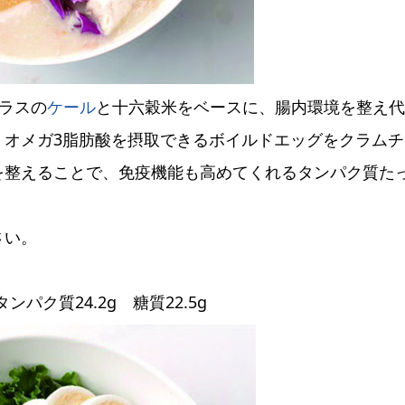
ラスの
ケール
と十六穀米をベースに、腸内環境を整え代
、オメガ3脂肪酸を摂取できるボイルドエッグをクラムチ
を整えることで、免疫機能も高めてくれるタンパク質た
さい。
ンパク質24.2g 糖質22.5g