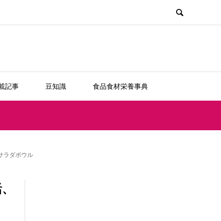
載記事
豆知識
食品食材栄養事典
るサラダボウル
活、