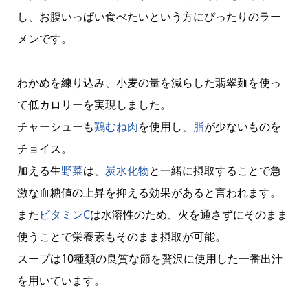
し、お腹いっぱい食べたいという方にぴったりのラー
メンです。
わかめを練り込み、小麦の量を減らした翡翠麺を使っ
て低カロリーを実現しました。
チャーシューも
鶏むね肉
を使用し、
脂
が少ないものを
チョイス。
加える生
野菜
は、
炭水化物
と一緒に摂取することで急
激な血糖値の上昇を抑える効果があると言われます。
また
ビタミンC
は水溶性のため、火を通さずにそのまま
使うことで栄養素もそのまま摂取が可能。
スープは10種類の良質な節を贅沢に使用した一番出汁
を用いています。