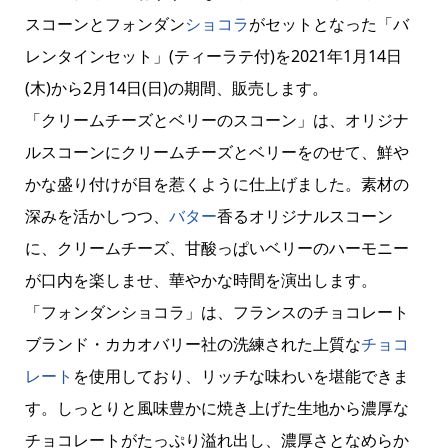
スコーンとフォンダン
ショコラ
がセットとなった「バ
レンタインセット」(ティーラテ付)を2021年1月14日
(木)から2月14日(日)の期間、販売します。
「クリームチーズとベリーのスコーン」は、オリジナ
ルスコーンにクリームチーズとベリーをのせて、鮮や
かな盛り付けが目を惹くように仕上げました。素材の
深みを活かしつつ、
バター
香るオリジナルスコーン
に、クリームチーズ、甘酸っぱいベリーのハーモニー
が口内を楽しませ、華やかな時間を演出します。
「フォンダンショコラ」は、フランスのチョコレート
ブランド・カカオバリー社の洗練された上質な
チョコ
レート
を使用しており、リッチな味わいを堪能できま
す。しっとりと風味豊かに焼き上げた生地から濃厚な
チョコレートがたっぷり溢れ出し、濃厚さとなめらか