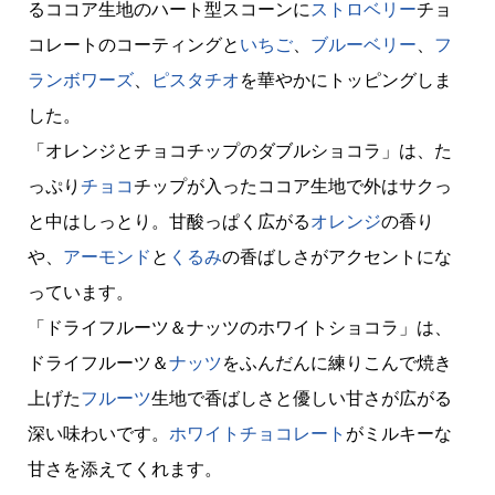
るココア生地のハート型スコーンに
ストロベリー
チョ
コレートのコーティングと
いちご
、
ブルーベリー
、
フ
ランボワーズ
、
ピスタチオ
を華やかにトッピングしま
した。
「オレンジとチョコチップのダブルショコラ」は、た
っぷり
チョコ
チップが入ったココア生地で外はサクっ
と中はしっとり。甘酸っぱく広がる
オレンジ
の香り
や、
アーモンド
と
くるみ
の香ばしさがアクセントにな
っています。
「ドライフルーツ＆ナッツのホワイトショコラ」は、
ドライフルーツ＆
ナッツ
をふんだんに練りこんで焼き
上げた
フルーツ
生地で香ばしさと優しい甘さが広がる
深い味わいです。
ホワイトチョコレート
がミルキーな
甘さを添えてくれます。