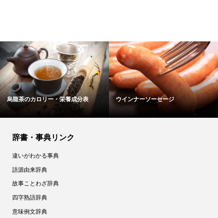
ーソーセージ
全粉乳のカロリー・栄養成分表
麩のカロ
辞書・事典リンク
違いがわかる事典
語源由来辞典
故事ことわざ辞典
四字熟語辞典
意味例文辞典