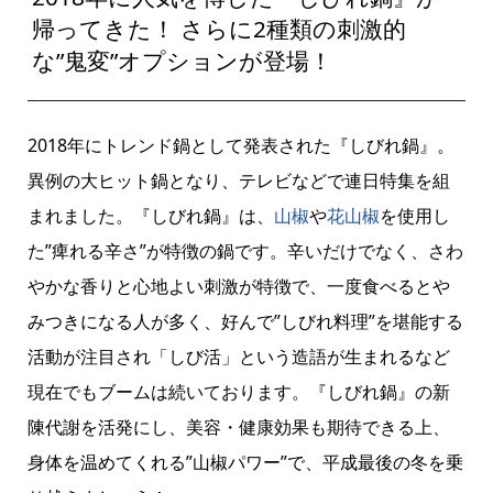
帰ってきた！ さらに2種類の刺激的
な”鬼変”オプションが登場！
2018年にトレンド鍋として発表された『しびれ鍋』。
異例の大ヒット鍋となり、テレビなどで連日特集を組
まれました。『しびれ鍋』は、
山椒
や
花山椒
を使用し
た”痺れる辛さ”が特徴の鍋です。辛いだけでなく、さわ
やかな香りと心地よい刺激が特徴で、一度食べるとや
みつきになる人が多く、好んで”しびれ料理”を堪能する
活動が注目され「しび活」という造語が生まれるなど
現在でもブームは続いております。『しびれ鍋』の新
陳代謝を活発にし、美容・健康効果も期待できる上、
身体を温めてくれる”山椒パワー”で、平成最後の冬を乗