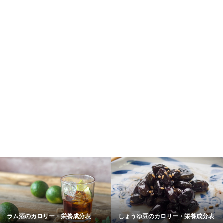
のカロリー・栄養成分表
しょうゆ豆のカロリー・栄養成分表
魚／魚