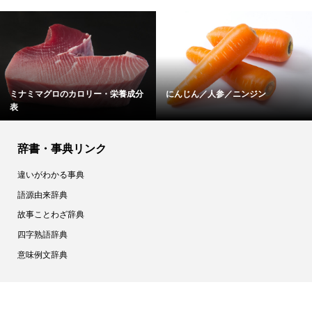
分
にんじん／人参／ニンジン
魚肉ソーセージのカロリー・栄養..
辞書・事典リンク
違いがわかる事典
語源由来辞典
故事ことわざ辞典
四字熟語辞典
意味例文辞典