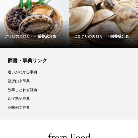
栄養成分表
たけのこのカロリー・栄養成分表
ニジマスのカロリー・
辞書・事典リンク
違いがわかる事典
語源由来辞典
故事ことわざ辞典
四字熟語辞典
意味例文辞典