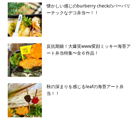
懐かしい感じのburberry checkのバーバリ
ーチックなデコ弁当〜！！
反抗期娘！大爆笑www変顔ミッキー海苔ア
ート弁当特集〜全６作品！
秋の深まりを感じるleafの海苔アート弁
当！！