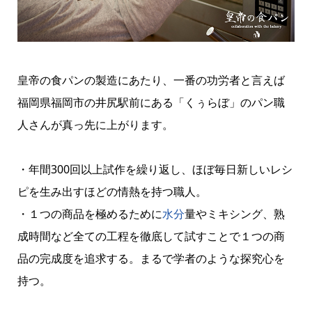
皇帝の食パンの製造にあたり、一番の功労者と言えば
福岡県福岡市の井尻駅前にある「くぅらぼ」のパン職
人さんが真っ先に上がります。
・年間300回以上試作を繰り返し、ほぼ毎日新しいレシ
ピを生み出すほどの情熱を持つ職人。
・１つの商品を極めるために
水分
量やミキシング、熟
成時間など全ての工程を徹底して試すことで１つの商
品の完成度を追求する。まるで学者のような探究心を
持つ。