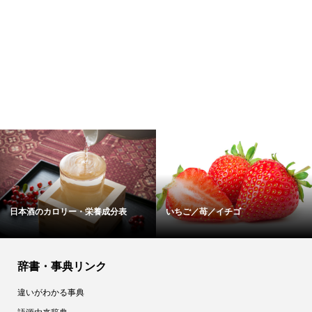
いちご／苺／イチゴ
にんにく／大蒜／葫／ニンニク
辞書・事典リンク
違いがわかる事典