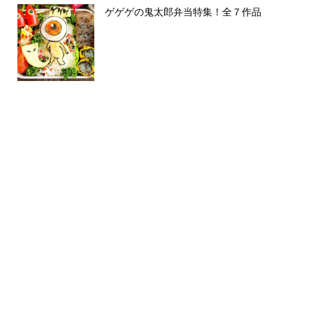
ゲゲゲの鬼太郎弁当特集！全７作品