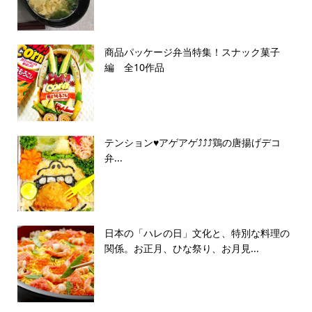
商品パッケージ弁当特集！スナック菓子
編 全10作品
テンション♥アゲアゲ⤴︎⤴︎⤴︎鶏の唐揚げデコ
弁...
日本の「ハレの日」文化と、特別な料理の
関係。お正月、ひな祭り、お月見...