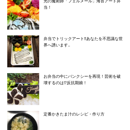
光の魔術師「フェルメール」海苔アート弁
当！
弁当でトリックアート‼️あなたを不思議な世
界へ誘います‥
お弁当の中にバンクシーを再現！芸術を破
壊するのは⁉︎反抗期娘！
定番かきたま汁のレシピ・作り方