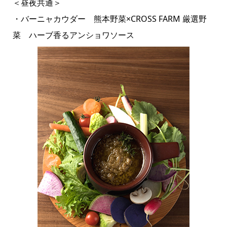
＜昼夜共通＞
・バーニャカウダー 熊本野菜×CROSS FARM 厳選野
菜 ハーブ香るアンショワソース