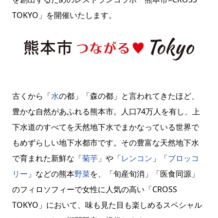
TOKYO」を開催いたします。
古くから「
水
の都」「森の都」と言われてきたほど、
豊かな自然があふれる熊本市。人口74万人を有し、上
下水道のすべてを天然地下水でまかなっている世界で
もめずらしい地下水都市です。その豊富な天然地下水
で育まれた新鮮な「
菊芋
」や「
レンコン
」「
ブロッコ
リー
」などの熊本
野菜
を、「旬産旬消」「医食同源」
のフィロソフィーで女性に人気の高い「CROSS
TOKYO」において、味も見た目も楽しめるスペシャル