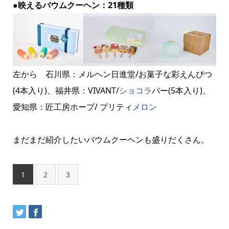
●映えるバウムクーヘン：21種類
左から 石川県：メルヘン日進堂/お菓子な彩えんぴつ
(4本入り)、福井県：VIVANT/
ショコラ
バー(5本入り)、
愛知県：匠工房ホープ/ プリティ
メロン
まだまだ紹介したいバウムクーヘンも盛りだくさん。
1
2
3