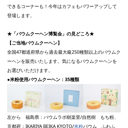
できるコーナーも！今年はカフェもパワーアップして
登場します。
★「バウムクーヘン博覧会」の見どころ★
【ご当地バウムクーヘン】
全国47都道府県から過去最大級250種類以上のバウムク
ーヘンを販売いたします。気になるバウムクーヘンを
お選びいただけます。
●米粉使用バウムクーヘン：35種類
左から 福島県：バウムラボ樹楽里/自然樹 もち粉、
京都府：IKARIYA BEIKA KYOTO/
米粉
バウム ふわふ