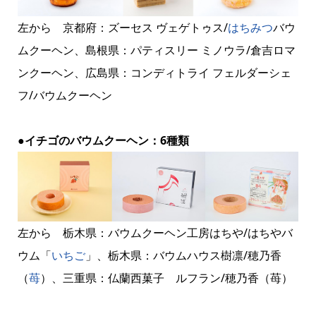
左から 京都府：ズーセス ヴェゲトゥス/
はちみつ
バウ
ムクーヘン、島根県：パティスリー ミノウラ/倉吉ロマ
ンクーヘン、広島県：コンディトライ フェルダーシェ
フ/バウムクーヘン
●イチゴのバウムクーヘン：6種類
左から 栃木県：バウムクーヘン工房はちや/はちやバ
ウム「
いちご
」、栃木県：バウムハウス樹凛/穂乃香
（
苺
）、三重県：仏蘭西菓子 ルフラン/穂乃香（苺）