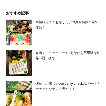
おすすめ記事
半熟味玉で！おもしろデコ弁当特集〜全5
作品！
弁当でトリックアート‼️あなたを不思議な世
界へ誘います‥
懐かしい感じのburberry checkのバーバリ
ーチックなデコ弁当〜！！