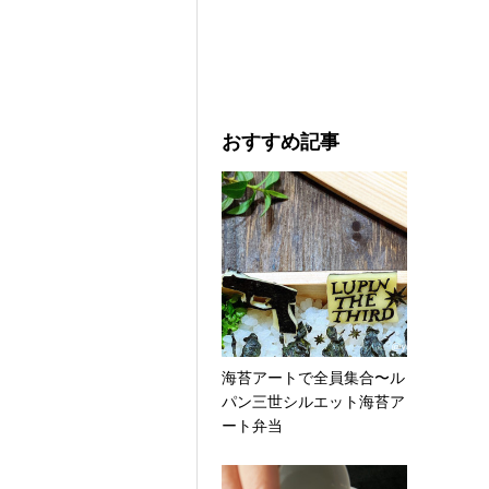
おすすめ記事
海苔アートで全員集合〜ル
パン三世シルエット海苔ア
ート弁当