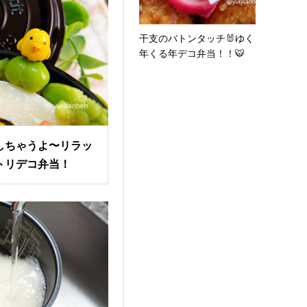
干支のバトンタッチ🐰ゆく
年くる年デコ弁当！！🐯
しちゃうよ〜リラッ
トリデコ弁当！