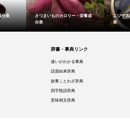
成分表
さつまいものカロリー・栄養成
ニジマス
分表
表
辞書・事典リンク
違いがわかる事典
語源由来辞典
故事ことわざ辞典
四字熟語辞典
意味例文辞典