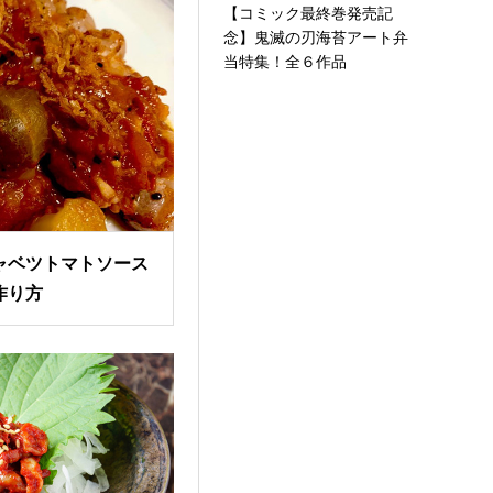
【コミック最終巻発売記
念】鬼滅の刃海苔アート弁
当特集！全６作品
ャベツトマトソース
作り方