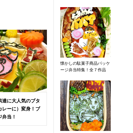
懐かしの駄菓子商品パッケ
ージ弁当特集！全７作品
供達に大人気のブタ
カレーに）変身！ブ
ジ弁当！