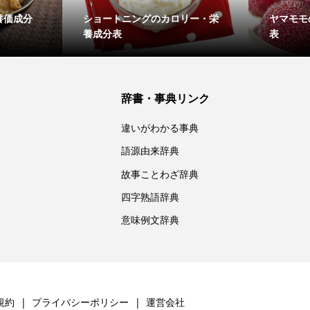
養価成分
ショートニングのカロリー・栄
ヤマモモ
養成分表
表
辞書・事典リンク
違いがわかる事典
語源由来辞典
故事ことわざ辞典
四字熟語辞典
意味例文辞典
規約
プライバシーポリシー
運営会社