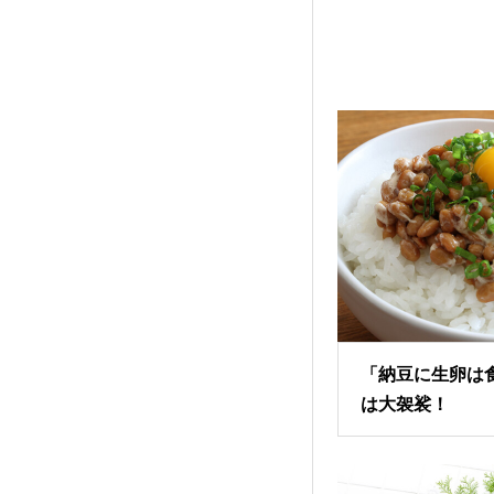
「納豆に生卵は
は大袈裟！