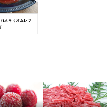
うれんそうオムレツ
方